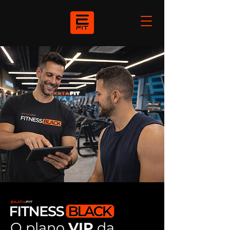
O plano
VIP
da