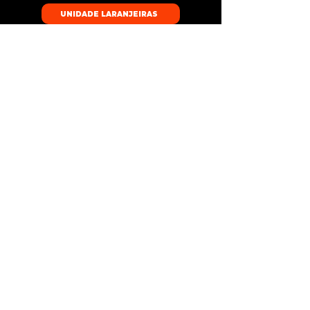
UNIDADE LARANJEIRAS
UNIDADE PORTO
Unidade Botafogo
Unidade Porto Maravilha
Unidade Laranjeiras
CNPJ
22.427.274
/0001-02
Pozas Fitness academia LTDA
Praia de Botafogo 501, subsolo
Atendimento